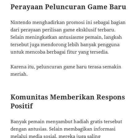
Perayaan Peluncuran Game Baru
Nintendo menghadirkan promosi ini sebagai bagian
dari perayaan perilisan game eksklusif terbaru.
Selain meningkatkan antusiasme pemain, langkah
tersebut juga mendorong lebih banyak pengguna
untuk mencoba berbagai fitur yang tersedia.
Karena itu, peluncuran game baru terasa semakin
meriah.
Komunitas Memberikan Respons
Positif
Banyak pemain menyambut hadiah gratis tersebut
dengan antusias. Selain membagikan informasi
melalui media sosial, mereka juga saling