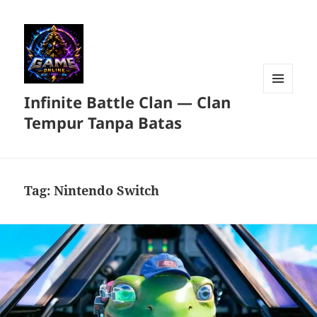
Infinite Battle Clan — Clan
MENU
DAN
Tempur Tanpa Batas
WIDGET
Tag:
Nintendo Switch