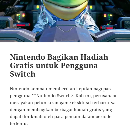
Nintendo Bagikan Hadiah
Gratis untuk Pengguna
Switch
Nintendo kembali memberikan kejutan bagi para
pengguna **Nintendo Switch>. Kali ini, perusahaan
merayakan peluncuran game eksklusif terbarunya
dengan membagikan berbagai hadiah gratis yang
dapat dinikmati oleh para pemain dalam periode
tertentu.