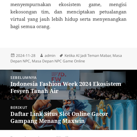
menyempurnakan ekosistem game, mengisi
kekosongan tim, dan menciptakan petualangan
virtual yang jauh lebih hidup serta menyenangkan
bagi semua orang.
Diposkan
Penulis
Tag
2024-11-28
admin
Ketika AI Jadi Teman Mabar
,
Masa
pada
Depan NPC
,
Masa Depan NPC Game Online
Navigasi
SEBELUMNYA
pos
Indonesia Fashion Week 2024 Ekosistem
Pos
Fesyen Tanah Air
sebelumnya:
BERIKUT
Daftar Link Situs Slot Online Gacor
Pos
Gampang Menang Maxwin
berikutnya: