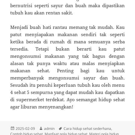
bernutrisi seperti sayur dan buah maka dipastikan
tubuh kau akan rentan sakit.
Menjadi buah hati rantau memang tak mudah. Kau
patut menyiapakan makanan sendiri tak seperti
ketika berada di rumah di mana semuanya serba
tersedia. Tetapi bukan berarti kau patut
mengonsumsi makanan yang tak bagus dengan
alasan tak punya waktu atau malas menyiapkan
makanan sehat. Penting bagi kau untuk
memperbanyak mengonsumsi sayur dan buah.
Sesudah itu penuhi keperluan tubuh kau oleh menu
4 sehat 5 sempurna yang dapat mudah kau dapatkan
di supermerket terdekat. Ayo semangat hidup sehat
agar liburan menyenangkan!
Diposkan
Penulis
Tag
2025-02-09
admin
Cara hidup sehat sederhana
,
pada
Contoh hidup sehat
,
Manfaat pola hidup sehat
,
Materi pola hidup