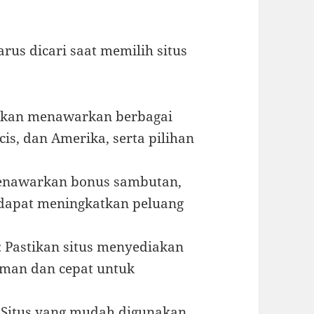
rus dicari saat memilih situs
k akan menawarkan berbagai
ncis, dan Amerika, serta pilihan
menawarkan bonus sambutan,
 dapat meningkatkan peluang
: Pastikan situs menyediakan
man dan cepat untuk
: Situs yang mudah digunakan