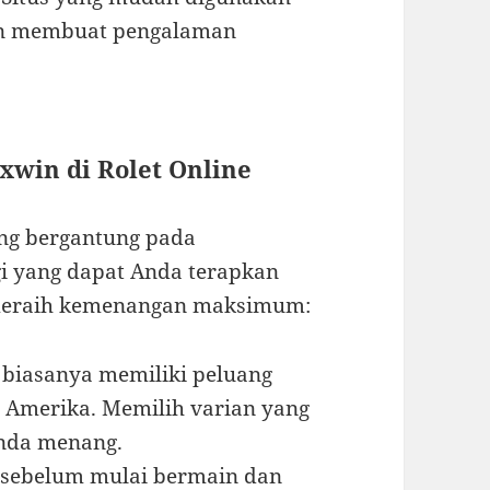
kan membuat pengalaman
xwin di Rolet Online
ng bergantung pada
gi yang dapat Anda terapkan
meraih kemenangan maksimum:
a biasanya memiliki peluang
t Amerika. Memilih varian yang
Anda menang.
 sebelum mulai bermain dan