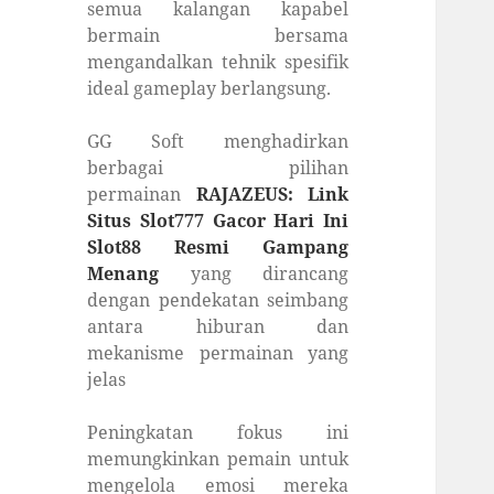
semua kalangan kapabel
bermain bersama
mengandalkan tehnik spesifik
ideal gameplay berlangsung.
GG Soft menghadirkan
berbagai pilihan
permainan
RAJAZEUS: Link
Situs Slot777 Gacor Hari Ini
Slot88 Resmi Gampang
Menang
yang dirancang
dengan pendekatan seimbang
antara hiburan dan
mekanisme permainan yang
jelas
Peningkatan fokus ini
memungkinkan pemain untuk
mengelola emosi mereka