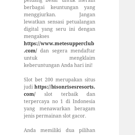
peluang besar untuk meraih
berbagai keuntungan yang
menggiurkan. Jangan
lewatkan sensasi petualangan
digital yang seru ini dengan
mengakses
https://www.metesupperclub
.com/
dan segera mendaftar
untuk mengklaim
keberuntungan Anda hari ini!
Slot bet 200 merupakan situs
judi
https://bisonrisesresorts.
com/
slot terbaik dan
terpercaya no 1 di Indonesia
yang menawarkan beragam
jenis permainan slot gacor.
Anda memiliki dua pilihan