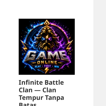
Infinite Battle
Clan — Clan
Tempur Tanpa
Batas