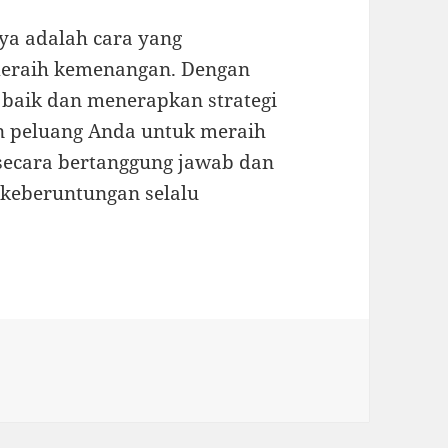
aya adalah cara yang
eraih kemenangan. Dengan
i baik dan menerapkan strategi
n peluang Anda untuk meraih
 secara bertanggung jawab dan
 keberuntungan selalu