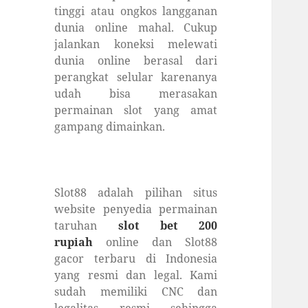
tinggi atau ongkos langganan
dunia online mahal. Cukup
jalankan koneksi melewati
dunia online berasal dari
perangkat selular karenanya
udah bisa merasakan
permainan slot yang amat
gampang dimainkan.
Slot88 adalah pilihan situs
website penyedia permainan
taruhan
slot bet 200
rupiah
online dan Slot88
gacor terbaru di Indonesia
yang resmi dan legal. Kami
sudah memiliki CNC dan